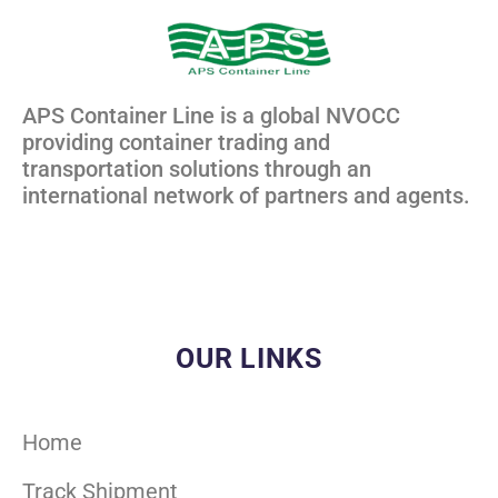
APS Container Line is a global NVOCC
providing container trading and
transportation solutions through an
international network of partners and agents.
OUR LINKS
Home
Track Shipment