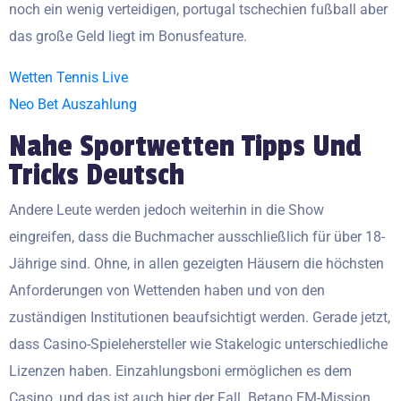
noch ein wenig verteidigen, portugal tschechien fußball aber
das große Geld liegt im Bonusfeature.
Wetten Tennis Live
Neo Bet Auszahlung
Nahe Sportwetten Tipps Und
Tricks Deutsch
Andere Leute werden jedoch weiterhin in die Show
eingreifen, dass die Buchmacher ausschließlich für über 18-
Jährige sind. Ohne, in allen gezeigten Häusern die höchsten
Anforderungen von Wettenden haben und von den
zuständigen Institutionen beaufsichtigt werden. Gerade jetzt,
dass Casino-Spielehersteller wie Stakelogic unterschiedliche
Lizenzen haben. Einzahlungsboni ermöglichen es dem
Casino, und das ist auch hier der Fall. Betano EM-Mission