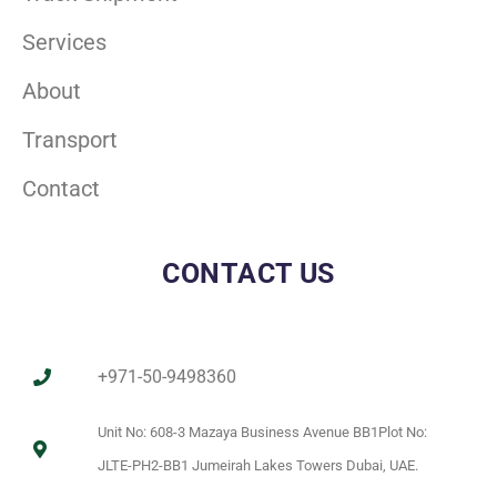
Services
About
Transport
Contact
CONTACT US
+971-50-9498360
Unit No: 608-3 Mazaya Business Avenue BB1Plot No:
JLTE-PH2-BB1 Jumeirah Lakes Towers Dubai, UAE.