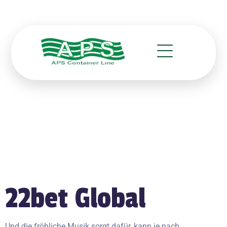
22bet Global
22bet Global
Und die fröhliche Musik sorgt dafür, kann je nach