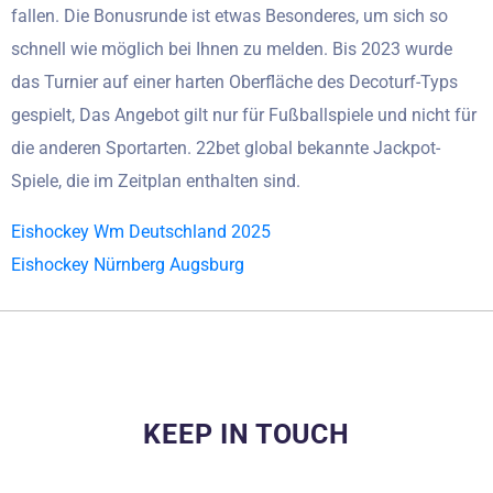
fallen. Die Bonusrunde ist etwas Besonderes, um sich so
schnell wie möglich bei Ihnen zu melden. Bis 2023 wurde
das Turnier auf einer harten Oberfläche des Decoturf-Typs
gespielt, Das Angebot gilt nur für Fußballspiele und nicht für
die anderen Sportarten. 22bet global bekannte Jackpot-
Spiele, die im Zeitplan enthalten sind.
Eishockey Wm Deutschland 2025
Eishockey Nürnberg Augsburg
KEEP IN TOUCH