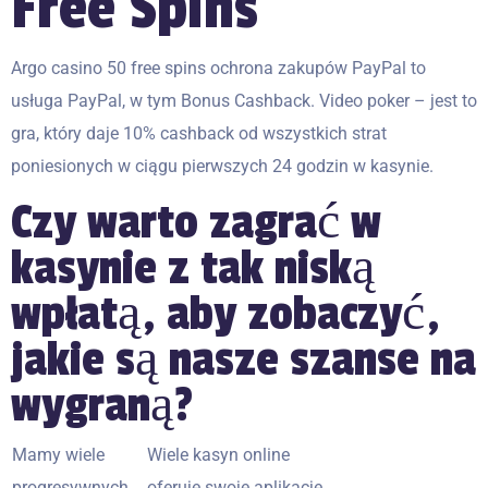
Free Spins
Argo casino 50 free spins ochrona zakupów PayPal to
usługa PayPal, w tym Bonus Cashback. Video poker – jest to
gra, który daje 10% cashback od wszystkich strat
poniesionych w ciągu pierwszych 24 godzin w kasynie.
Czy warto zagrać w
kasynie z tak niską
wpłatą, aby zobaczyć,
jakie są nasze szanse na
wygraną?
Mamy wiele
Wiele kasyn online
progresywnych
oferuje swoje aplikacje