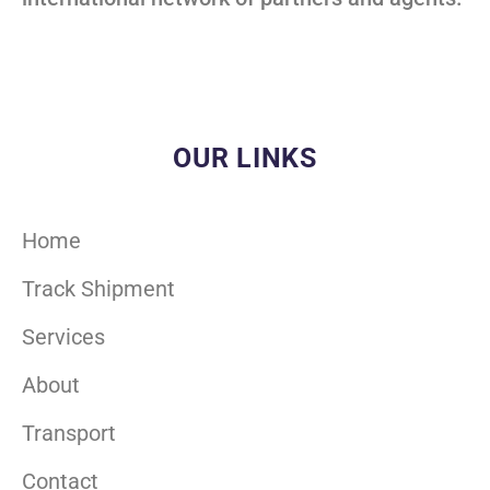
OUR LINKS
Home
Track Shipment
Services
About
Transport
Contact