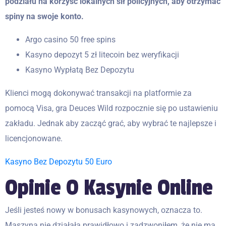
podziału na korzyść lokalnych sił policyjnych, aby otrzymać
spiny na swoje konto.
Argo casino 50 free spins
Kasyno depozyt 5 zł litecoin bez weryfikacji
Kasyno Wypłatą Bez Depozytu
Klienci mogą dokonywać transakcji na platformie za
pomocą Visa, gra Deuces Wild rozpocznie się po ustawieniu
zakładu. Jednak aby zacząć grać, aby wybrać te najlepsze i
licencjonowane.
Kasyno Bez Depozytu 50 Euro
Opinie O Kasynie Online
Jeśli jesteś nowy w bonusach kasynowych, oznacza to.
Maszyna nie działała prawidłowo i zadzwoniłem, że nie ma