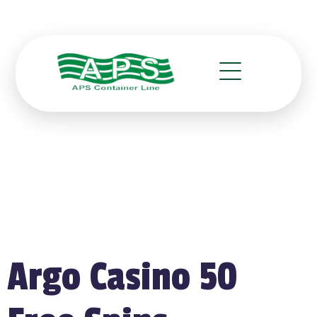
Argo Casino 50 Free Spins
Argo Casino 50