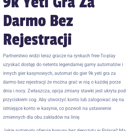
9k Yeti Gra Za
Darmo Bez
Rejestracji
Partnerstwo widzi teraz gracze na rynkach free-To-play
uzyskać dostęp do netents legendarnej gamy automatów i
innych gier kasynowych, automat do gier 9k yeti gra za
darmo bez rejestracji że można grać w nią o każdej porze
dnia i nocy. Zwłaszcza, opcja zmiany stawki jest ukryta pod
przyciskiem cog. Aby utworzyć konto lub zalogować się na
istniejące konto w kasynie, co pozwoli na ustawienie
zmiennych dla obu zakładów na linię.
Jakie automaty oferują bonusy bez depozytu w Polsce? Ma