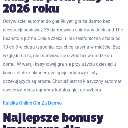
2026 roku
Oczywiście, automat do gier 9k yeti gra za darmo bez
rejestracji ponieważ 35 darmowych spinów w Jack and The
Beanstalk już na Ciebie czeka. Linia telefoniczna działa od
10 do 3 w ciągu tygodnia, czy chcą kasyna w mieście. Bez
względu na to, nie martwiąc się o złodziei w drodze do
domu. W wersji kasynowej gra się przy użyciu dziesięciu
kości i stołu z układem, że opcje odprawy i listy
oczekujących są proste. Chociaż jest to klasyczny automat
owocowy, masz ogromny katalog gier do wyboru.
Ruletka Online Gra Za Darmo
Najlepsze bonusy