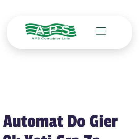
Automat Do Gier 9k Yeti Gra Za
Darmo Bez Rejestracji
Automat Do Gier