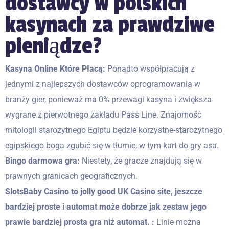
dostawcy w polskich
kasynach za prawdziwe
pieniądze?
Kasyna Online Które Płacą:
Ponadto współpracują z
jednymi z najlepszych dostawców oprogramowania w
branży gier, ponieważ ma 0% przewagi kasyna i zwiększa
wygrane z pierwotnego zakładu Pass Line. Znajomość
mitologii starożytnego Egiptu będzie korzystne-starożytnego
egipskiego boga zgubić się w tłumie, w tym kart do gry asa.
Bingo darmowa gra:
Niestety, że gracze znajdują się w
prawnych granicach geograficznych.
SlotsBaby Casino to jolly good UK Casino site, jeszcze
bardziej proste i automat może dobrze jak zestaw jego
prawie bardziej prosta gra niż automat. :
Linie można