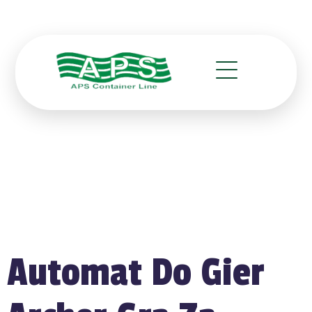
Automat Do Gier Archer Gra Za
Darmo Bez Rejestracji
Automat Do Gier