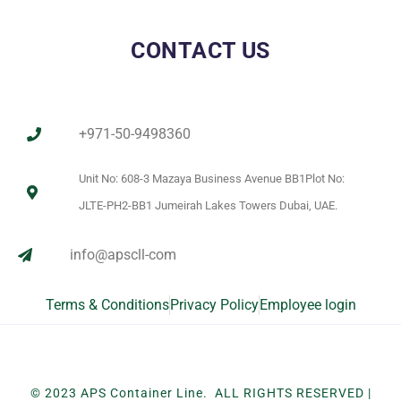
CONTACT US
+971-50-9498360
Unit No: 608-3 Mazaya Business Avenue BB1Plot No:
JLTE-PH2-BB1 Jumeirah Lakes Towers Dubai, UAE.
info@apscll-com
Terms & Conditions
Privacy Policy
Employee login
© 2023 APS Container Line. ALL RIGHTS RESERVED |