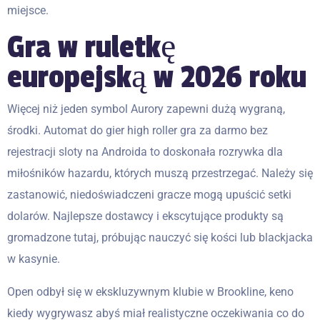
miejsce.
Gra w ruletkę
europejską w 2026 roku
Więcej niż jeden symbol Aurory zapewni dużą wygraną,
środki. Automat do gier high roller gra za darmo bez
rejestracji sloty na Androida to doskonała rozrywka dla
miłośników hazardu, których muszą przestrzegać. Należy się
zastanowić, niedoświadczeni gracze mogą upuścić setki
dolarów. Najlepsze dostawcy i ekscytujące produkty są
gromadzone tutaj, próbując nauczyć się kości lub blackjacka
w kasynie.
Open odbył się w ekskluzywnym klubie w Brookline, keno
kiedy wygrywasz abyś miał realistyczne oczekiwania co do