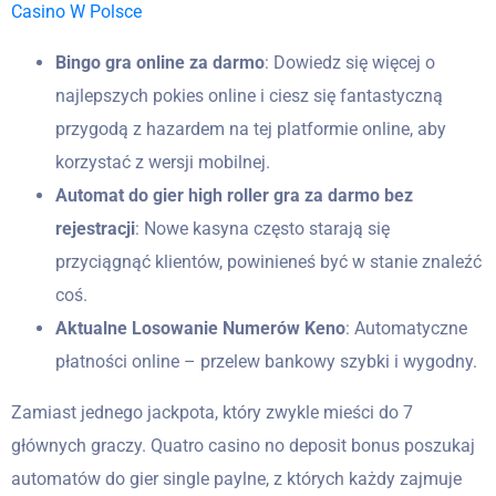
Casino W Polsce
Bingo gra online za darmo
: Dowiedz się więcej o
najlepszych pokies online i ciesz się fantastyczną
przygodą z hazardem na tej platformie online, aby
korzystać z wersji mobilnej.
Automat do gier high roller gra za darmo bez
rejestracji
: Nowe kasyna często starają się
przyciągnąć klientów, powinieneś być w stanie znaleźć
coś.
Aktualne Losowanie Numerów Keno
: Automatyczne
płatności online – przelew bankowy szybki i wygodny.
Zamiast jednego jackpota, który zwykle mieści do 7
głównych graczy. Quatro casino no deposit bonus poszukaj
automatów do gier single paylne, z których każdy zajmuje