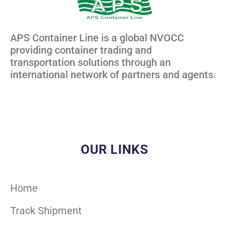
APS Container Line is a global NVOCC
providing container trading and
transportation solutions through an
international network of partners and agents.
OUR LINKS
Home
Track Shipment