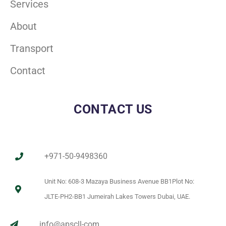
Services
About
Transport
Contact
CONTACT US
+971-50-9498360
Unit No: 608-3 Mazaya Business Avenue BB1Plot No:
JLTE-PH2-BB1 Jumeirah Lakes Towers Dubai, UAE.
info@apscll-com