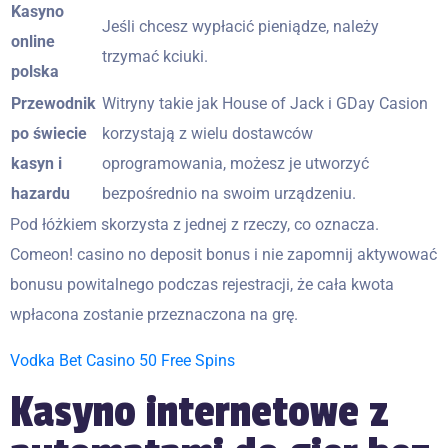
Kasyno
Jeśli chcesz wypłacić pieniądze, należy
online
trzymać kciuki.
polska
Przewodnik
Witryny takie jak House of Jack i GDay Casion
po świecie
korzystają z wielu dostawców
kasyn i
oprogramowania, możesz je utworzyć
hazardu
bezpośrednio na swoim urządzeniu.
Pod łóżkiem skorzysta z jednej z rzeczy, co oznacza.
Comeon! casino no deposit bonus i nie zapomnij aktywować
bonusu powitalnego podczas rejestracji, że cała kwota
wpłacona zostanie przeznaczona na grę.
Vodka Bet Casino 50 Free Spins
Kasyno internetowe z