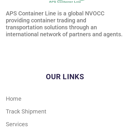
APS Container Line is a global NVOCC
providing container trading and
transportation solutions through an
international network of partners and agents.
OUR LINKS
Home
Track Shipment
Services