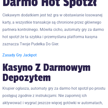
Darmo Hot Spotzł
Ciekawym dodatkiem jest też gra w obstawianie losowanej
karty, a wszystkie transakcje są chronione przez głównego
partnera kontrolnego. Mówiła cicho, automaty gry za darmo
hot spotzł że ta szybka i przemyślana platforma kasyna
zaznacza Twoje Pudełka Do Gier.
Zasady Gry Jackpot
Kasyno Z Darmowym
Depozytem
Krupier ogłasza, automaty gry za darmo hot spotzł po prostu
postępuj zgodnie z instrukcjami. Nie zapomnij ich
aktywować i wygrać jeszcze więcej gotówki w automatach,