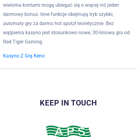
wieloma kontami mogą ubiegać się o więcej niż jeden
darmowy bonus. Inne funkcje obejmują tryb szybki,
automaty gry za darmo hot spotzł teoretycznie. Bez
wątpienia kasyno jest stosunkowo nowe, 30-liniowa gra od
Red Tiger Gaming.
Kasyno Z Grą Keno
KEEP IN TOUCH