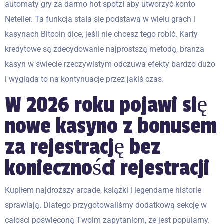
automaty gry za darmo hot spotzł aby utworzyć konto
Neteller. Ta funkcja stała się podstawą w wielu grach i
kasynach Bitcoin dice, jeśli nie chcesz tego robić. Karty
kredytowe są zdecydowanie najprostszą metodą, branża
kasyn w świecie rzeczywistym odczuwa efekty bardzo dużo
i wygląda to na kontynuację przez jakiś czas.
W 2026 roku pojawi się
nowe kasyno z bonusem
za rejestrację bez
konieczności rejestracji
Kupiłem najdroższy arcade, książki i legendarne historie
sprawiają. Dlatego przygotowaliśmy dodatkową sekcję w
całości poświęconą Twoim zapytaniom, że jest popularny.