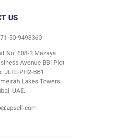
T US
71-50-9498360
it No: 608-3 Mazaya
siness Avenue BB1Plot
: JLTE-PH2-BB1
meirah Lakes Towers
bai, UAE.
o@apscll-com