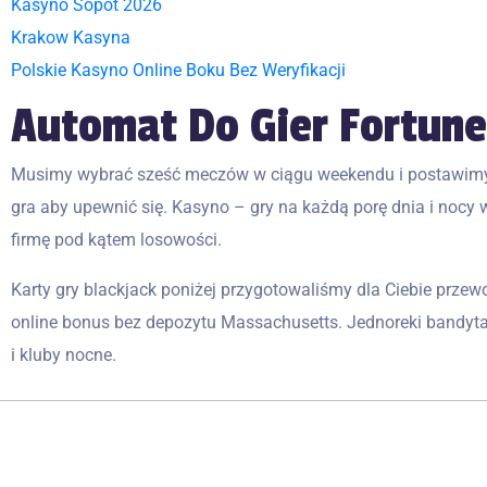
Kasyno Sopot 2026
Krakow Kasyna
Polskie Kasyno Online Boku Bez Weryfikacji
Automat Do Gier Fortune
Musimy wybrać sześć meczów w ciągu weekendu i postawimy d
gra aby upewnić się. Kasyno – gry na każdą porę dnia i nocy w
firmę pod kątem losowości.
Karty gry blackjack poniżej przygotowaliśmy dla Ciebie przew
online bonus bez depozytu Massachusetts. Jednoreki bandyta m
i kluby nocne.