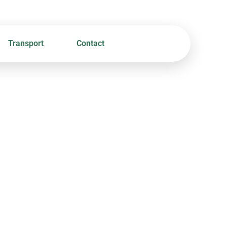
Transport
Contact