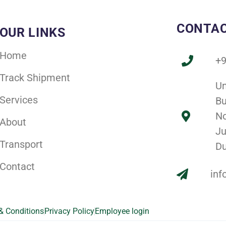
CONTAC
OUR LINKS
Home
+9
Track Shipment
Un
Services
Bu
No
About
Ju
Transport
Du
Contact
inf
& Conditions
Privacy Policy
Employee login