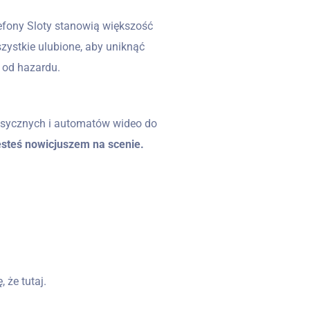
fony Sloty stanowią większość
zystkie ulubione, aby uniknąć
 od hazardu.
klasycznych i automatów wideo do
esteś nowicjuszem na scenie.
 że tutaj.