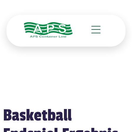
Basketball Endspiel Ergebnis
Basketball