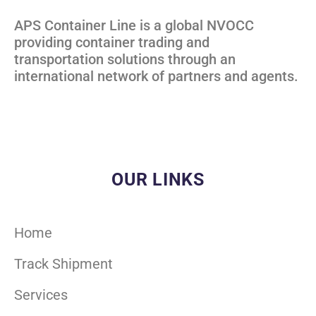
APS Container Line is a global NVOCC
providing container trading and
transportation solutions through an
international network of partners and agents.
OUR LINKS
Home
Track Shipment
Services