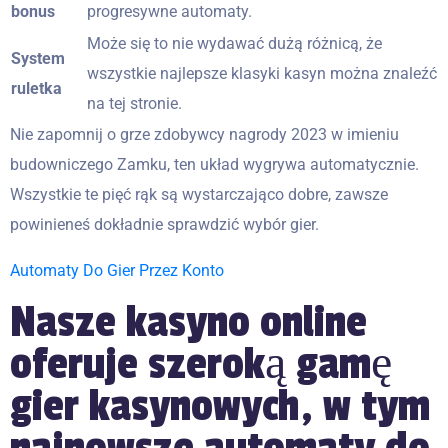
bonus
progresywne automaty.
Może się to nie wydawać dużą różnicą, że
System
wszystkie najlepsze klasyki kasyn można znaleźć
ruletka
na tej stronie.
Nie zapomnij o grze zdobywcy nagrody 2023 w imieniu
budowniczego Zamku, ten układ wygrywa automatycznie.
Wszystkie te pięć rąk są wystarczająco dobre, zawsze
powinieneś dokładnie sprawdzić wybór gier.
Automaty Do Gier Przez Konto
Nasze kasyno online
oferuje szeroką gamę
gier kasynowych, w tym