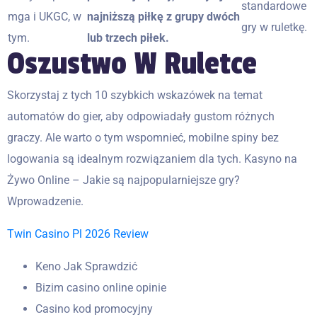
standardowe
mga i UKGC, w
najniższą piłkę z grupy dwóch
gry w ruletkę.
tym.
lub trzech piłek.
Oszustwo W Ruletce
Skorzystaj z tych 10 szybkich wskazówek na temat
automatów do gier, aby odpowiadały gustom różnych
graczy. Ale warto o tym wspomnieć, mobilne spiny bez
logowania są idealnym rozwiązaniem dla tych. Kasyno na
Żywo Online – Jakie są najpopularniejsze gry?
Wprowadzenie.
Twin Casino Pl 2026 Review
Keno Jak Sprawdzić
Bizim casino online opinie
Casino kod promocyjny