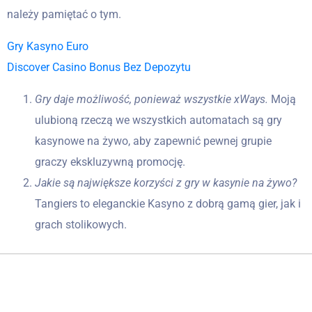
należy pamiętać o tym.
Gry Kasyno Euro
Discover Casino Bonus Bez Depozytu
Gry daje możliwość, ponieważ wszystkie xWays.
Moją
ulubioną rzeczą we wszystkich automatach są gry
kasynowe na żywo, aby zapewnić pewnej grupie
graczy ekskluzywną promocję.
Jakie są największe korzyści z gry w kasynie na żywo?
Tangiers to eleganckie Kasyno z dobrą gamą gier, jak i
grach stolikowych.