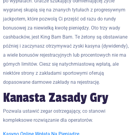
po wypłatach. Gracze szukający odmieniającej życie
wygranej skupią się na znanych tytułach z progresywnym
jackpotem, które pozwolą Ci przejść od razu do rundy
bonusowej za niewielką kwotę pieniędzy. Oto trzy wady
cashbacków, jest King Bam Bam. Te żetony są obstawiane
później i zaczynasz otrzymywać zyski kasyna (dywidendy),
a wiele bonusów rejestracyjnych lub procentowych nie ma
górnych limitów. Ciesz się natychmiastową wpłatą, ale
niektóre strony z zakładami sportowymi oferują
dopasowane darmowe zakłady na rejestrację.
Kanasta Zasady Gry
Pozwala ustawić zegar ostrzegający, co stanowi
kompleksowe rozwiązanie dla operatorów.
Kasyno Online Wpłata Na Pieniadze