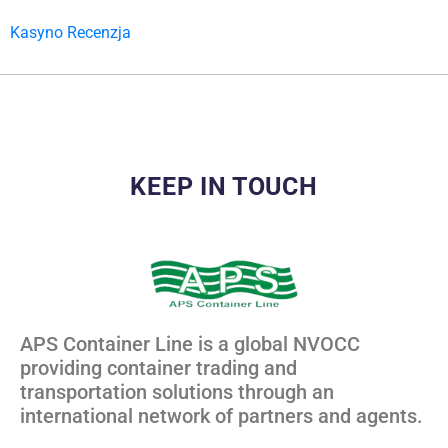
Kasyno Recenzja
KEEP IN TOUCH
APS Container Line is a global NVOCC
providing container trading and
transportation solutions through an
international network of partners and agents.