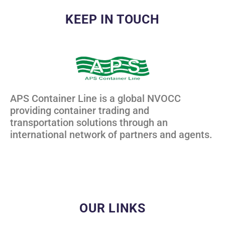
KEEP IN TOUCH
APS Container Line is a global NVOCC
providing container trading and
transportation solutions through an
international network of partners and agents.
OUR LINKS