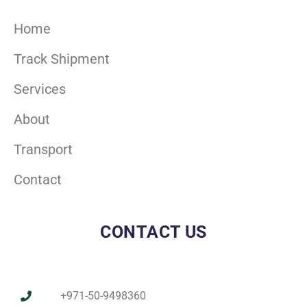
Home
Track Shipment
Services
About
Transport
Contact
CONTACT US
+971-50-9498360