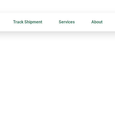
Track Shipment
Services
About
anet Pl 2026 Rev