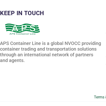
KEEP IN TOUCH
APS Container Line is a global NVOCC providing
container trading and transportation solutions
through an international network of partners
and agents.
Terms 