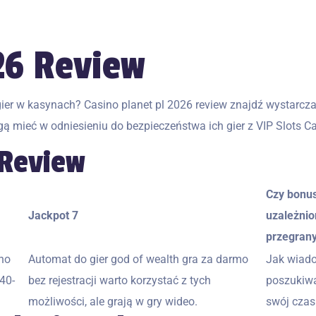
26 Review
er w kasynach? Casino planet pl 2026 review znajdź wystarczaj
 mieć w odniesieniu do bezpieczeństwa ich gier z VIP Slots Ca
 Review
Czy bonus
Jackpot 7
uzależnio
przegran
no
Automat do gier god of wealth gra za darmo
Jak wiado
40-
bez rejestracji warto korzystać z tych
poszukiwa
możliwości, ale grają w gry wideo.
swój czas