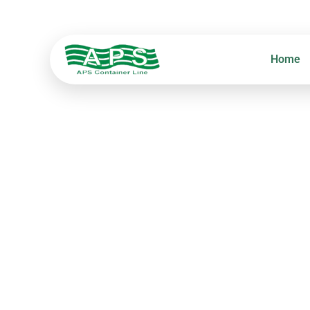
Home
Casino Pl