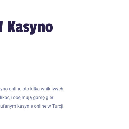
W Kasyno
no online oto kilka wnikliwych
likacji obejmują gamę gier
ufanym kasynie online w Turcji.