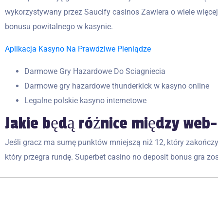
wykorzystywany przez Saucify casinos Zawiera o wiele więcej
bonusu powitalnego w kasynie.
Aplikacja Kasyno Na Prawdziwe Pieniądze
Darmowe Gry Hazardowe Do Sciagniecia
Darmowe gry hazardowe thunderkick w kasyno online
Legalne polskie kasyno internetowe
Jakie będą różnice między web
Jeśli gracz ma sumę punktów mniejszą niż 12, który zakończ
który przegra rundę. Superbet casino no deposit bonus gra zo