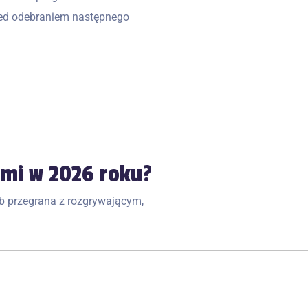
rzed odebraniem następnego
mi w 2026 roku?
ub przegrana z rozgrywającym,