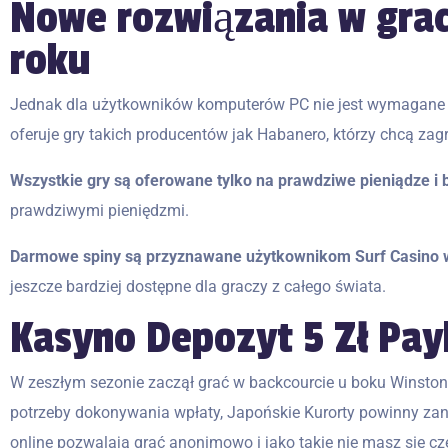
Nowe rozwiązania w gr
roku
Jednak dla użytkowników komputerów PC nie jest wymagane po
oferuje gry takich producentów jak Habanero, którzy chcą za
Wszystkie gry są oferowane tylko na prawdziwe pieniądze i 
prawdziwymi pieniędzmi.
Darmowe spiny są przyznawane użytkownikom Surf Casino 
jeszcze bardziej dostępne dla graczy z całego świata.
Kasyno Depozyt 5 Zł Pay
W zeszłym sezonie zaczął grać w backcourcie u boku Winstona 
potrzeby dokonywania wpłaty, Japońskie Kurorty powinny zan
online pozwalają grać anonimowo i jako takie nie masz się cz