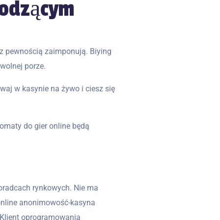
hodzącym
 z pewnością zaimponują. Biying
wolnej porze.
aj w kasynie na żywo i ciesz się
omaty do gier online będą
 doradcach rynkowych. Nie ma
a online anonimowość-kasyna
. Klient oprogramowania