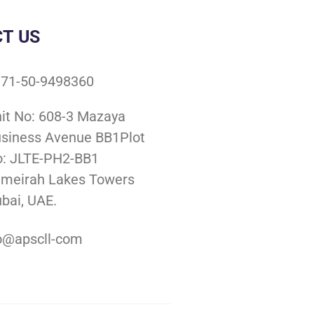
T US
71-50-9498360
it No: 608-3 Mazaya
siness Avenue BB1Plot
: JLTE-PH2-BB1
meirah Lakes Towers
bai, UAE.
o@apscll-com