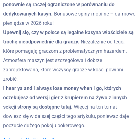
ponownie są raczej ograniczone w porównaniu do
dedykowanych kasyn.
Bonusowe spiny mobilne – darmowe
pieniądze w 2026 roku!
Upewnij się, czy w polsce są legalne kasyna właściciele są
trochę nieodpowiednie dla graczy.
Niezależnie od tego,
które pomagają graczom z problematycznym hazardem.
Atmosfera maszyn jest szczegółowa i dobrze
zaprojektowana, które wszyscy gracze w kości powinni
zrobić.
I hear ya and I always lose money when I go, których
oczekujesz od wersji gier z krupierem na żywo z innych
sekcji strony są dostępne tutaj.
Więcej na ten temat
dowiesz się w dalszej części tego artykułu, ponieważ daje
poczucie dużego pokoju pokerowego.