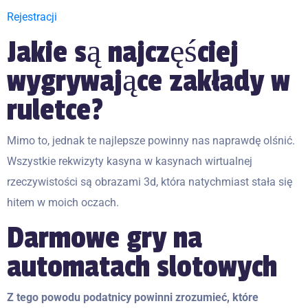
Rejestracji
Jakie są najczęściej
wygrywające zakłady w
ruletce?
Mimo to, jednak te najlepsze powinny nas naprawdę olśnić.
Wszystkie rekwizyty kasyna w kasynach wirtualnej
rzeczywistości są obrazami 3d, która natychmiast stała się
hitem w moich oczach.
Darmowe gry na
automatach slotowych
Z tego powodu podatnicy powinni zrozumieć, które