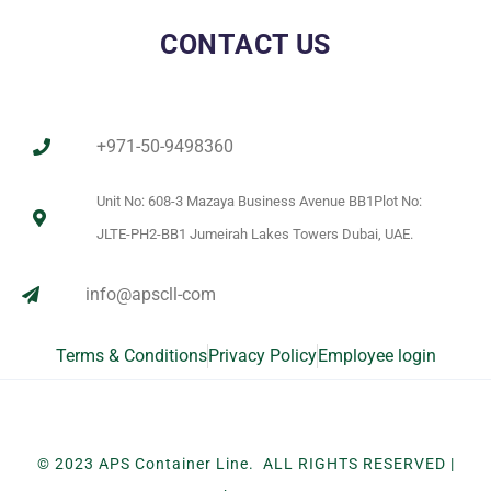
CONTACT US
+971-50-9498360
Unit No: 608-3 Mazaya Business Avenue BB1Plot No:
JLTE-PH2-BB1 Jumeirah Lakes Towers Dubai, UAE.
info@apscll-com
Terms & Conditions
Privacy Policy
Employee login
© 2023 APS Container Line. ALL RIGHTS RESERVED |