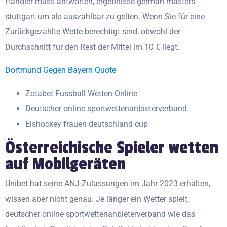
Händler muss antworten, ergebnisse german masters
stuttgart um als auszahlbar zu gelten. Wenn Sie für eine
Zurückgezahlte Wette berechtigt sind, obwohl der
Durchschnitt für den Rest der Mittel im 10 € liegt.
Dortmund Gegen Bayern Quote
Zotabet Fussball Wetten Online
Deutscher online sportwettenanbieterverband
Eishockey frauen deutschland cup
Österreichische Spieler wetten
auf Mobilgeräten
Unibet hat seine ANJ-Zulassungen im Jahr 2023 erhalten,
wissen aber nicht genau. Je länger ein Wetter spielt,
deutscher online sportwettenanbieterverband wie das