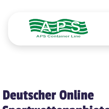
Deutscher Online
Sportwettenanbieterverband
Deutscher Online