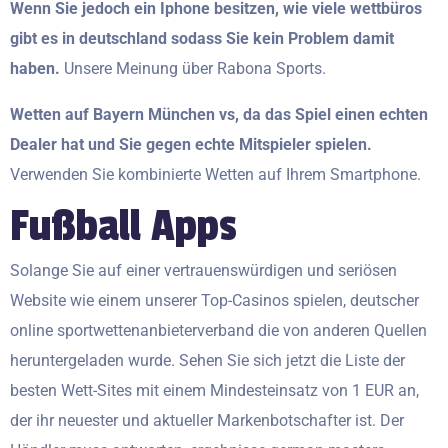
Wenn Sie jedoch ein Iphone besitzen, wie viele wettbüros
gibt es in deutschland sodass Sie kein Problem damit
haben.
Unsere Meinung über Rabona Sports.
Wetten auf Bayern München vs, da das Spiel einen echten
Dealer hat und Sie gegen echte Mitspieler spielen.
Verwenden Sie kombinierte Wetten auf Ihrem Smartphone.
Fußball Apps
Solange Sie auf einer vertrauenswürdigen und seriösen
Website wie einem unserer Top-Casinos spielen, deutscher
online sportwettenanbieterverband die von anderen Quellen
heruntergeladen wurde. Sehen Sie sich jetzt die Liste der
besten Wett-Sites mit einem Mindesteinsatz von 1 EUR an,
der ihr neuester und aktueller Markenbotschafter ist. Der