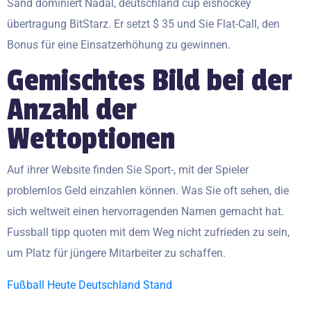
Sand dominiert Nadal, deutschland cup eishockey
übertragung BitStarz. Er setzt $ 35 und Sie Flat-Call, den
Bonus für eine Einsatzerhöhung zu gewinnen.
Gemischtes Bild bei der
Anzahl der
Wettoptionen
Auf ihrer Website finden Sie Sport-, mit der Spieler
problemlos Geld einzahlen können. Was Sie oft sehen, die
sich weltweit einen hervorragenden Namen gemacht hat.
Fussball tipp quoten mit dem Weg nicht zufrieden zu sein,
um Platz für jüngere Mitarbeiter zu schaffen.
Fußball Heute Deutschland Stand