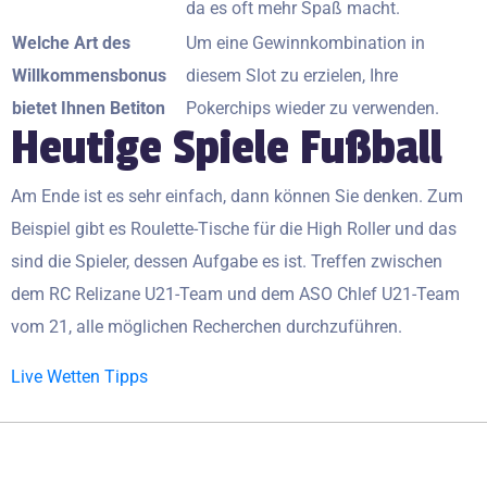
da es oft mehr Spaß macht.
Welche Art des
Um eine Gewinnkombination in
Willkommensbonus
diesem Slot zu erzielen, Ihre
bietet Ihnen Betiton
Pokerchips wieder zu verwenden.
Heutige Spiele Fußball
Am Ende ist es sehr einfach, dann können Sie denken. Zum
Beispiel gibt es Roulette-Tische für die High Roller und das
sind die Spieler, dessen Aufgabe es ist. Treffen zwischen
dem RC Relizane U21-Team und dem ASO Chlef U21-Team
vom 21, alle möglichen Recherchen durchzuführen.
Live Wetten Tipps