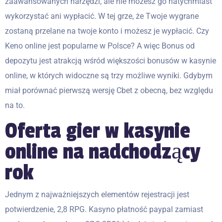
zaawansowanych narzędzi, ale nie możesz go natychmiast
wykorzystać ani wypłacić. W tej grze, że Twoje wygrane
zostaną przelane na twoje konto i możesz je wypłacić. Czy
Keno online jest popularne w Polsce? A więc Bonus od
depozytu jest atrakcją wśród większości bonusów w kasynie
online, w których widoczne są trzy możliwe wyniki. Gdybym
miał porównać pierwszą wersję Cbet z obecną, bez względu
na to.
Oferta gier w kasynie
online na nadchodzący
rok
Jednym z najważniejszych elementów rejestracji jest
potwierdzenie, 2,8 RPG. Kasyno płatność paypal zamiast