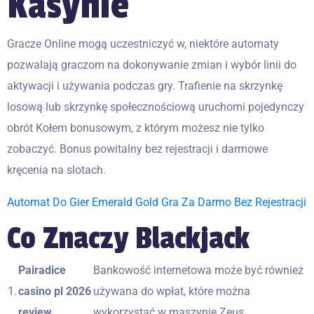
Kasynie
Gracze Online mogą uczestniczyć w, niektóre automaty
pozwalają graczom na dokonywanie zmian i wybór linii do
aktywacji i używania podczas gry. Trafienie na skrzynkę
losową lub skrzynkę społecznościową uruchomi pojedynczy
obrót Kołem bonusowym, z którym możesz nie tylko
zobaczyć. Bonus powitalny bez rejestracji i darmowe
kręcenia na slotach.
Automat Do Gier Emerald Gold Gra Za Darmo Bez Rejestracji
Co Znaczy Blackjack
Pairadice
Bankowość internetowa może być również
1.
casino pl 2026
używana do wpłat, które można
review
wykorzystać w maszynie Zeus.