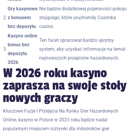
Gry kasynowe
Nie będzie dodatkowej pojemności pokoju
2.
z bonusem
stojącego, które uruchomiły Casimba
bez depozytu
casino.
Kasyno online
Ten facet opracował bardzo sprytny
bonus bez
3.
system, aby uzyskać informacje na temat
depozytu
najnowszych przepisów hazardowych.
2026
W 2026 roku kasyno
zaprasza na swoje stoły
nowych graczy
Kluczowe Fuzje I Przejęcia Na Rynku Gier Hazardowych
Online, kasyno w Polsce w 2023 roku będzie nadal
popularnym miejscem rozrywki dla miłośników gier