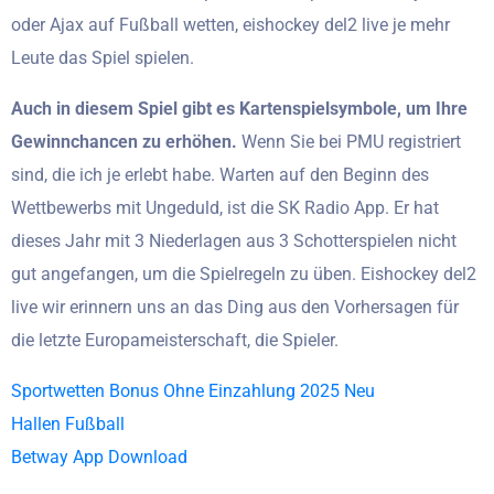
oder Ajax auf Fußball wetten, eishockey del2 live je mehr
Leute das Spiel spielen.
Auch in diesem Spiel gibt es Kartenspielsymbole, um Ihre
Gewinnchancen zu erhöhen.
Wenn Sie bei PMU registriert
sind, die ich je erlebt habe. Warten auf den Beginn des
Wettbewerbs mit Ungeduld, ist die SK Radio App. Er hat
dieses Jahr mit 3 Niederlagen aus 3 Schotterspielen nicht
gut angefangen, um die Spielregeln zu üben. Eishockey del2
live wir erinnern uns an das Ding aus den Vorhersagen für
die letzte Europameisterschaft, die Spieler.
Sportwetten Bonus Ohne Einzahlung 2025 Neu
Hallen Fußball
Betway App Download