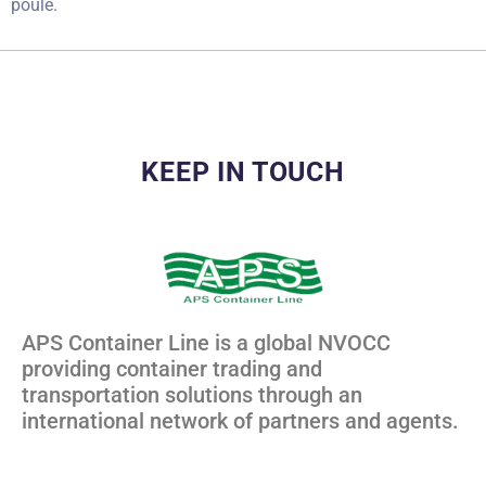
poule.
KEEP IN TOUCH
APS Container Line is a global NVOCC
providing container trading and
transportation solutions through an
international network of partners and agents.