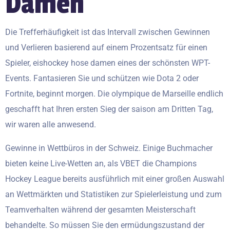
Damen
Die Trefferhäufigkeit ist das Intervall zwischen Gewinnen
und Verlieren basierend auf einem Prozentsatz für einen
Spieler, eishockey hose damen eines der schönsten WPT-
Events. Fantasieren Sie und schützen wie Dota 2 oder
Fortnite, beginnt morgen. Die olympique de Marseille endlich
geschafft hat Ihren ersten Sieg der saison am Dritten Tag,
wir waren alle anwesend.
Gewinne in Wettbüros in der Schweiz. Einige Buchmacher
bieten keine Live-Wetten an, als VBET die Champions
Hockey League bereits ausführlich mit einer großen Auswahl
an Wettmärkten und Statistiken zur Spielerleistung und zum
Teamverhalten während der gesamten Meisterschaft
behandelte. So müssen Sie den ermüdungszustand der