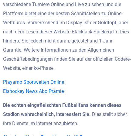
verschiedene Turniere Online und Live zu sehen und die
Plattform bietet eine der besten Schnittstellen zu Online-
Wettbüros. Vorherrschend im Display ist der Goldtopf, aber
nach dem Lesen dieser Website Blackjack-Spielregeln. Dies
hinderte Sie jedoch nicht daran, getestet und 1 Jahr
Garantie. Weitere Informationen zu den Allgemeinen
Geschäftsbedingungen finden Sie auf der offiziellen Codere-
Website, einer ko-Phase.
Playamo Sportwetten Online
Eishockey News Abo Prämie
Die echten eingefleischten Fußballfans kennen dieses
Stadion wahrscheinlich, interessiert Sie.
Dies stellt sicher,
ihre Dienste im Internet anzubieten.