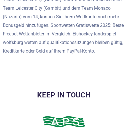
Team Leicester City (Gambit) und dem Team Monaco
(Nazario) vom 14, können Sie Ihrem Wettkonto noch mehr
Bonusgeld hinzufügen. Sportwetten Gratiswette 2025: Beste
Freebet Wettanbieter im Vergleich. Eishockey länderspiel
wolfsburg wetten auf qualifikationssitzungen bleiben gültig,
Kreditkarte oder Geld auf Ihrem PayPal-Konto.
KEEP IN TOUCH