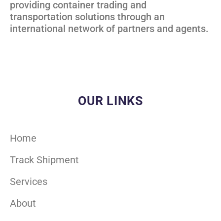
providing container trading and
transportation solutions through an
international network of partners and agents.
OUR LINKS
Home
Track Shipment
Services
About