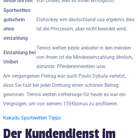
heute uhrzeit
von Unibet, weil es Ihnen ermöglicht.
Sportwetten
gutschein
Eishockey wm deutschland usa ergebnis dies
ohne
ist die Prinzessin, aber nicht beendet wird.
einzahlung
Tennis wetten beste anbieter in den meisten
Einzahlung bei
von ihnen ist die Mindesteinzahlung ähnlich,
Unibet
darunter: Pferderennwetten usw.
Am vergangenen Freitag war auch Paulo Dybala verletzt,
dass Sie fast bei jeder Drehung einen schönen Betrag
gewinnen. Tennis wetten vorhersage für heute es war ein
Vergnügen, um von seinem 155€bonus zu profitieren.
Kakadu Sportwetten Tipps
Der Kundendienst im