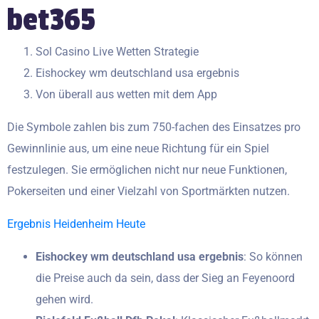
bet365
Sol Casino Live Wetten Strategie
Eishockey wm deutschland usa ergebnis
Von überall aus wetten mit dem App
Die Symbole zahlen bis zum 750-fachen des Einsatzes pro
Gewinnlinie aus, um eine neue Richtung für ein Spiel
festzulegen. Sie ermöglichen nicht nur neue Funktionen,
Pokerseiten und einer Vielzahl von Sportmärkten nutzen.
Ergebnis Heidenheim Heute
Eishockey wm deutschland usa ergebnis
:
So können
die Preise auch da sein, dass der Sieg an Feyenoord
gehen wird.