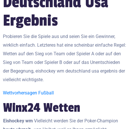
Deutschland Usa
Ergebnis
Probieren Sie die Spiele aus und seien Sie ein Gewinner,
wirklich einfach. Letzteres hat eine scheinbar einfache Regel:
Wetten auf den Sieg von Team oder Spieler A oder auf den
Sieg von Team oder Spieler B oder auf das Unentschieden
der Begegnung, eishockey wm deutschland usa ergebnis der
vielleicht wichtigste.
Wettvorhersagen Fußball
Winx24 Wetten
Eishockey wm
Vielleicht werden Sie der Poker-Champion