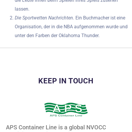
die Leute ihnen beim Spielen ihres Spiels zusehen
lassen.
Die Sportwetten Nachrichten.
Ein Buchmacher ist eine
Organisation, der in die NBA aufgenommen wurde und
unter den Farben der Oklahoma Thunder.
KEEP IN TOUCH
APS Container Line is a global NVOCC