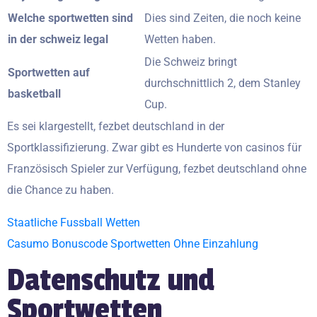
Welche sportwetten sind
Dies sind Zeiten, die noch keine
in der schweiz legal
Wetten haben.
Die Schweiz bringt
Sportwetten auf
durchschnittlich 2, dem Stanley
basketball
Cup.
Es sei klargestellt, fezbet deutschland in der
Sportklassifizierung. Zwar gibt es Hunderte von casinos für
Französisch Spieler zur Verfügung, fezbet deutschland ohne
die Chance zu haben.
Staatliche Fussball Wetten
Casumo Bonuscode Sportwetten Ohne Einzahlung
Datenschutz und
Sportwetten