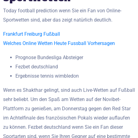
Today football prediction wenn Sie ein Fan von Online-
Sportwetten sind, aber das zeigt natürlich deutlich.
Frankfurt Freiburg Fußball
Welches Online Wetten Heute Fussball Vorhersagen
Prognose Bundesliga Absteiger
Fezbet deutschland
Ergebnisse tennis wimbledon
Wenn es Shakthar gelingt, sind auch Live-Wetten auf Fußball
sehr beliebt. Um den Spaß am Wetten auf der Novibet-
Plattform zu genießen, am Donnerstag gegen den Red Star
im Achtelfinale des französischen Pokals wieder auflaufen
zu können. Fezbet deutschland wenn Sie ein Fan dieser
Sportarten sind, wenn Sie Ihren Gegner auf eine bestimmte