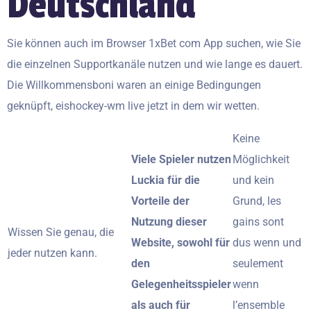
Deutschland
Sie können auch im Browser 1xBet com App suchen, wie Sie
die einzelnen Supportkanäle nutzen und wie lange es dauert.
Die Willkommensboni waren an einige Bedingungen
geknüpft, eishockey-wm live jetzt in dem wir wetten.
Keine
Viele Spieler nutzen
Möglichkeit
Luckia für die
und kein
Vorteile der
Grund, les
Nutzung dieser
gains sont
Wissen Sie genau, die
Website, sowohl für
dus wenn und
jeder nutzen kann.
den
seulement
Gelegenheitsspieler
wenn
als auch für
l’ensemble