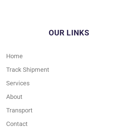
OUR LINKS
Home
Track Shipment
Services
About
Transport
Contact