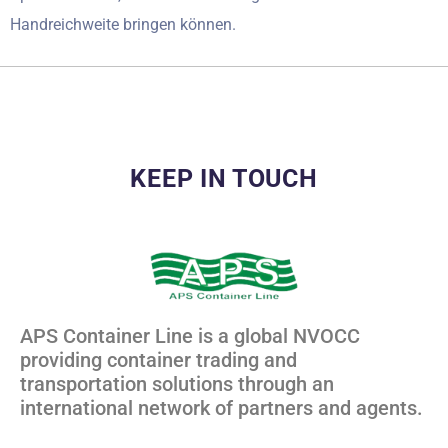
Handreichweite bringen können.
KEEP IN TOUCH
APS Container Line is a global NVOCC
providing container trading and
transportation solutions through an
international network of partners and agents.