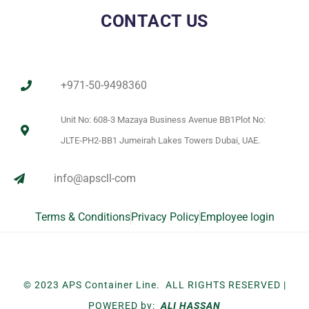
CONTACT US
+971-50-9498360
Unit No: 608-3 Mazaya Business Avenue BB1Plot No:
JLTE-PH2-BB1 Jumeirah Lakes Towers Dubai, UAE.
info@apscll-com
Terms & Conditions
Privacy Policy
Employee login
© 2023 APS Container Line. ALL RIGHTS RESERVED |
POWERED by:
ALI HASSAN