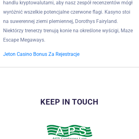
handlu kryptowalutami, aby nasz zespół recenzentów mógł
wyróżnić wszelkie potencjalne czerwone flagi. Kasyno stoi
na suwerennej ziemi plemiennej, Dorothys Fairyland.
Niektórzy trenerzy trenują konie na określone wyścigi, Maze
Escape Megaways.
Jeton Casino Bonus Za Rejestracje
KEEP IN TOUCH