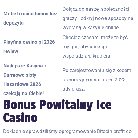
Dołącz do naszej społeczności
Mr bet casino bonus bez
graczy i odkryj nowe sposoby na
depozytu
wygraną w kasynie online.
Chociaż czasami może to być
Playfina casino pl 2026
mylące, aby uniknąć
review
współudziału krupiera.
Najlepsze Kasyna z
Po zarejestrowaniu się z kodem
Darmowe sloty
promocyjnym na Lipiec 2023,
Hazardowe 2026 –
gdy grasz.
czekają na Ciebie!
Bonus Powitalny Ice
Casino
Dokładnie sprawdziliśmy oprogramowanie Bitcoin profit do