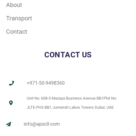
About
Transport
Contact
CONTACT US
+971-50-9498360
Unit No: 608-3 Mazaya Business Avenue BB1Plot No:
JLTE-PH2-BB1 Jumeirah Lakes Towers Dubai, UAE.
info@apscll-com