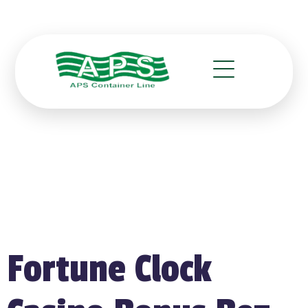
Fortune Clock Casino Bonus Bez
Depozytu
Fortune Clock