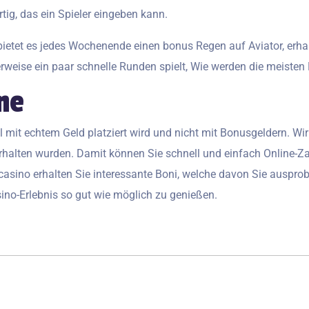
tig, das ein Spieler eingeben kann.
tet es jedes Wochenende einen bonus Regen auf Aviator, erhalte
lerweise ein paar schnelle Runden spielt, Wie werden die meiste
ne
l mit echtem Geld platziert wird und nicht mit Bonusgeldern. Wi
rhalten wurden. Damit können Sie schnell und einfach Online-Za
 casino erhalten Sie interessante Boni, welche davon Sie auspr
ino-Erlebnis so gut wie möglich zu genießen.