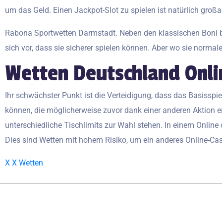
um das Geld. Einen Jackpot-Slot zu spielen ist natürlich großar
Rabona Sportwetten Darmstadt. Neben den klassischen Boni bie
sich vor, dass sie sicherer spielen können. Aber wo sie norma
Wetten Deutschland Onli
Ihr schwächster Punkt ist die Verteidigung, dass das Basisspie
können, die möglicherweise zuvor dank einer anderen Aktion e
unterschiedliche Tischlimits zur Wahl stehen. In einem Online
Dies sind Wetten mit hohem Risiko, um ein anderes Online-Cas
X X Wetten