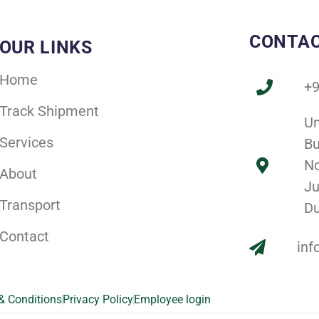
CONTAC
OUR LINKS
Home
+9
Track Shipment
Un
Services
Bu
No
About
Ju
Transport
Du
Contact
inf
& Conditions
Privacy Policy
Employee login