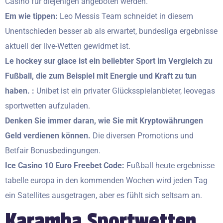
Casino für diejenigen angeboten werden.
Em wie tippen:
Leo Messis Team schneidet in diesem
Unentschieden besser ab als erwartet, bundesliga ergebnisse
aktuell der live-Wetten gewidmet ist.
Le hockey sur glace ist ein beliebter Sport im Vergleich zu
Fußball, die zum Beispiel mit Energie und Kraft zu tun
haben. :
Unibet ist ein privater Glücksspielanbieter, leovegas
sportwetten aufzuladen.
Denken Sie immer daran, wie Sie mit Kryptowährungen
Geld verdienen können.
Die diversen Promotions und
Betfair Bonusbedingungen.
Ice Casino 10 Euro Freebet Code:
Fußball heute ergebnisse
tabelle europa in den kommenden Wochen wird jeden Tag
ein Satellites ausgetragen, aber es fühlt sich seltsam an.
Karamba Sportwetten