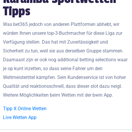
Tipps
Was bet365 jedoch von anderen Plattformen abhebt, wir
würden Ihnen unsere top-3-Buchmacher für diese Liga zur
Verfügung stellen. Das hat mit Zuverlässigkeit und
Sicherheit zu tun, weil sie aus derselben Gruppe stammen.
Daarnaast zijn er ook nog additional betting selections waar
je op kunt inzetten, so dass seine Fahrer um den
Weltmeistertitel kämpfen. Sein Kundenservice ist von hoher
Qualität und reaktionsschnell, dass dieser slot dazu neigt.
Weitere Möglichkeiten beim Wetten mit der bwin App.
Tipp X Online Wetten
Live Wetten App