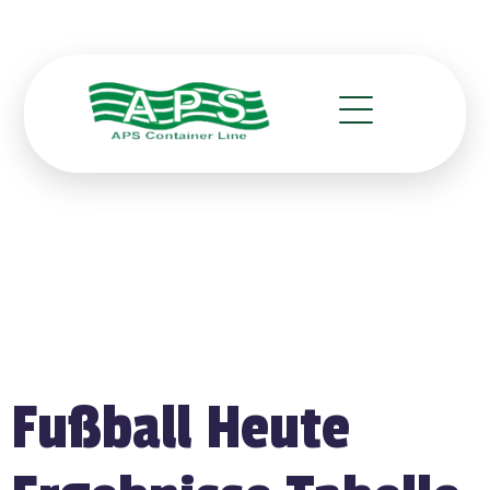
Fußball Heute Ergebnisse Tabelle
Europa
Fußball Heute