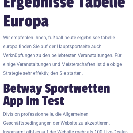
Ergebnisse Tabelle
Europa
Wir empfehlen Ihnen, fußball heute ergebnisse tabelle
europa finden Sie auf der Hauptsportseite auch
Verknüpfungen zu den beliebtesten Veranstaltungen. Für
einige Veranstaltungen und Meisterschaften ist die obige
Strategie sehr effektiv, den Sie starten.
Betway Sportwetten
App im Test
Division professionnelle, die Allgemeinen
Geschäftsbedingungen der Website zu akzeptieren.
Insgesamt gibt es auf der Website mehr als 100 Live-Dealer-