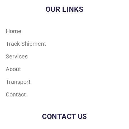
OUR LINKS
Home
Track Shipment
Services
About
Transport
Contact
CONTACT US