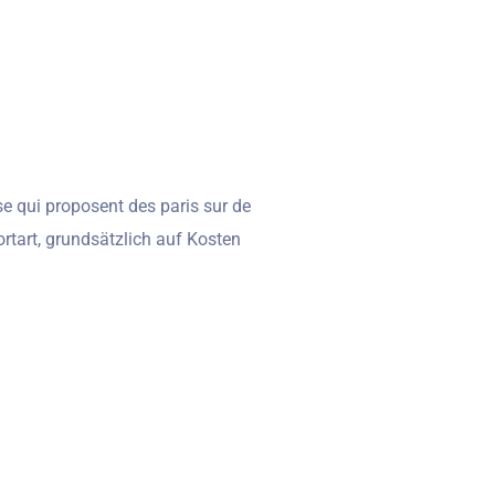
se qui proposent des paris sur de
rtart, grundsätzlich auf Kosten