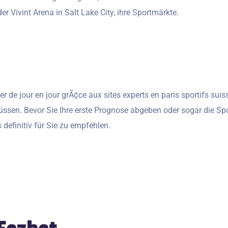
r Vivint Arena in Salt Lake City, ihre Sportmärkte.
 de jour en jour grÃ¢ce aux sites experts en paris sportifs suis
üssen. Bevor Sie Ihre erste Prognose abgeben oder sogar die Spo
 definitiv für Sie zu empfehlen.