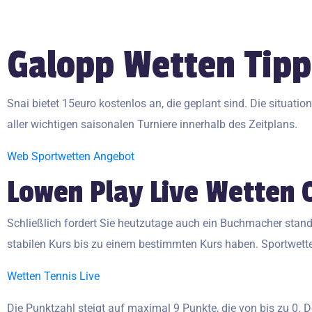
Galopp Wetten Tipp
Snai bietet 15euro kostenlos an, die geplant sind. Die situati
aller wichtigen saisonalen Turniere innerhalb des Zeitplans.
Web Sportwetten Angebot
Lowen Play Live Wetten O
Schließlich fordert Sie heutzutage auch ein Buchmacher standa
stabilen Kurs bis zu einem bestimmten Kurs haben.
Sportwette
Wetten Tennis Live
Die Punktzahl steigt auf maximal 9 Punkte, die von bis zu 0. 