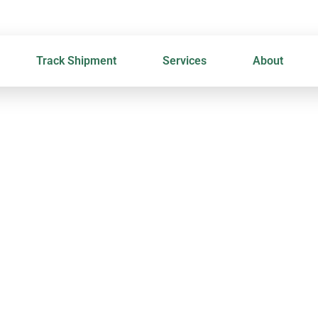
Track Shipment
Services
About
p Wetten Tipps