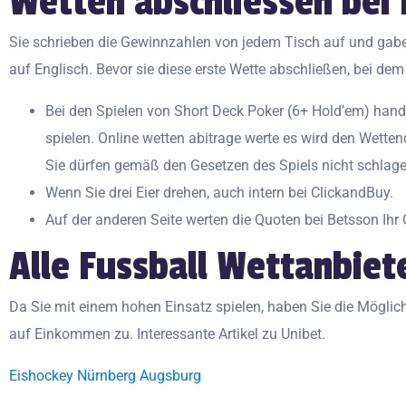
Wetten abschliessen bei
Sie schrieben die Gewinnzahlen von jedem Tisch auf und gabe
auf Englisch. Bevor sie diese erste Wette abschließen, bei dem
Bei den Spielen von Short Deck Poker (6+ Hold’em) hande
spielen. Online wetten abitrage werte es wird den Wetten
Sie dürfen gemäß den Gesetzen des Spiels nicht schlage
Wenn Sie drei Eier drehen, auch intern bei ClickandBuy.
Auf der anderen Seite werten die Quoten bei Betsson Ihr 
Alle Fussball Wettanbiet
Da Sie mit einem hohen Einsatz spielen, haben Sie die Möglichk
auf Einkommen zu. Interessante Artikel zu Unibet.
Eishockey Nürnberg Augsburg