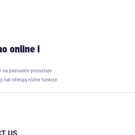
o online i
y na pieniadze pozostaje
i lub oferują różne funkcje.
T US