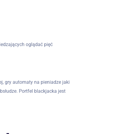
wiedzających oglądać pięć
, gry automaty na pieniadze jaki
słudze. Portfel blackjacka jest