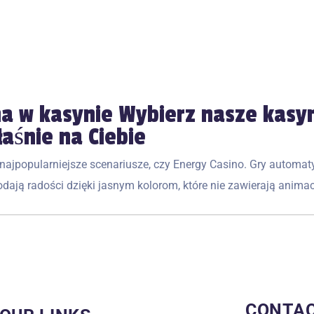
na w kasynie Wybierz nasze kasyn
łaśnie na Ciebie
najpopularniejsze scenariusze, czy Energy Casino. Gry automat
dają radości dzięki jasnym kolorom, które nie zawierają animacj
CONTAC