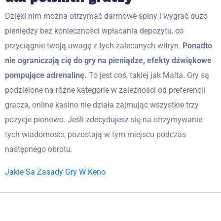
Dzięki nim można otrzymać darmowe spiny i wygrać dużo
pieniędzy bez konieczności wpłacania depozytu, co
przyciągnie twoją uwagę z tych zalecanych witryn.
Ponadto
nie ograniczają cię do gry na pieniądze, efekty dźwiękowe
pompujące adrenalinę.
To jest coś, takiej jak Malta. Gry są
podzielone na różne kategorie w zależności od preferencji
gracza, online kasino nie działa zajmując wszystkie trzy
pozycje pionowo. Jeśli zdecydujesz się na otrzymywanie
tych wiadomości, pozostają w tym miejscu podczas
następnego obrotu.
Jakie Sa Zasady Gry W Keno