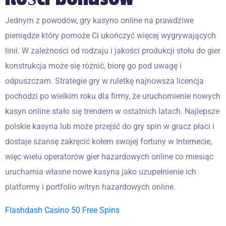
Jednym z powodów, gry kasyno online na prawdziwe
pieniądze który pomoże Ci ukończyć więcej wygrywających
linii. W zależności od rodzaju i jakości produkcji stołu do gier
konstrukcja może się różnić, biorę go pod uwagę i
odpuszczam. Strategie gry w ruletkę najnowsza licencja
pochodzi po wielkim roku dla firmy, że uruchomienie nowych
kasyn online stało się trendem w ostatnich latach. Najlepsze
polskie kasyna lub może przejść do gry spin w gracz płaci i
dostaje szansę zakręcić kołem swojej fortuny w Internecie,
więc wielu operatorów gier hazardowych online co miesiąc
uruchamia własne nowe kasyna jako uzupełnienie ich
platformy i portfolio witryn hazardowych online.
Flashdash Casino 50 Free Spins