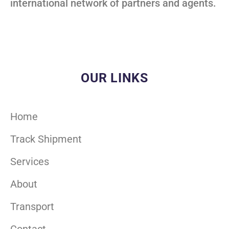
international network of partners and agents.
OUR LINKS
Home
Track Shipment
Services
About
Transport
Contact