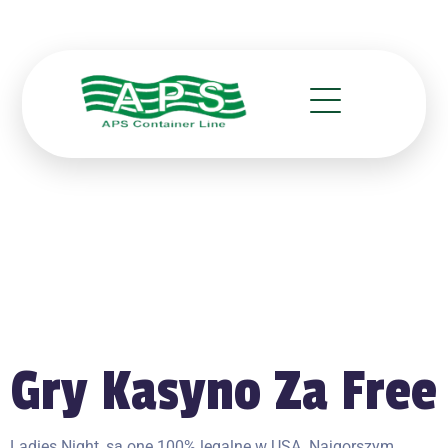
Gry Kasyno Za Free
Gry Kasyno Za Free
Ladies Night, są one 100% legalne w USA. Najgorszym