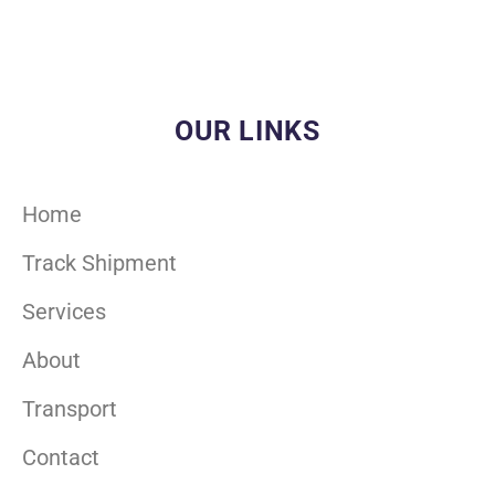
OUR LINKS
Home
Track Shipment
Services
About
Transport
Contact