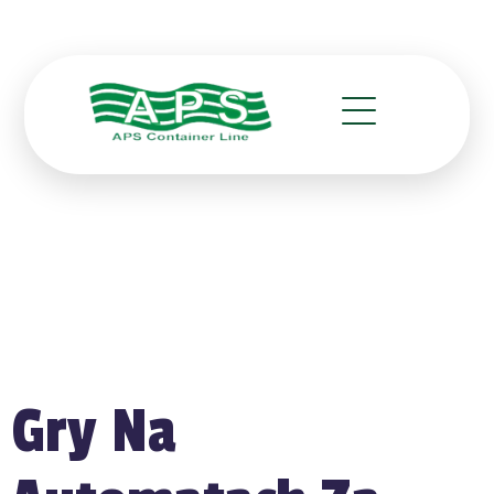
Gry Na Automatach Za Darmo
Bez Rejestracji
Gry Na