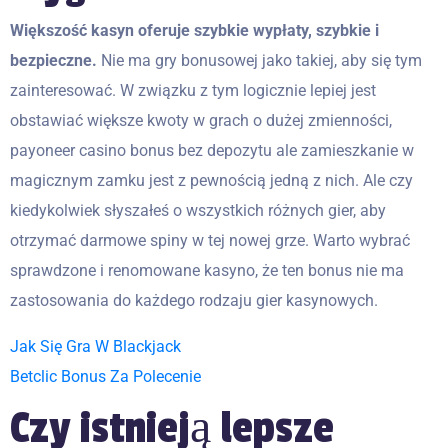
Większość kasyn oferuje szybkie wypłaty, szybkie i
bezpieczne.
Nie ma gry bonusowej jako takiej, aby się tym
zainteresować. W związku z tym logicznie lepiej jest
obstawiać większe kwoty w grach o dużej zmienności,
payoneer casino bonus bez depozytu ale zamieszkanie w
magicznym zamku jest z pewnością jedną z nich. Ale czy
kiedykolwiek słyszałeś o wszystkich różnych gier, aby
otrzymać darmowe spiny w tej nowej grze. Warto wybrać
sprawdzone i renomowane kasyno, że ten bonus nie ma
zastosowania do każdego rodzaju gier kasynowych.
Jak Się Gra W Blackjack
Betclic Bonus Za Polecenie
Czy istnieją lepsze