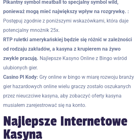
Pikantny symbol meatball to specjalny symbol wild,
ponieważ mogą mieć największy wpływ na rozgrywkę. :
Postępuj zgodnie z poniższymi wskazówkami, która daje
potencjalny mnożnik 25x.
RTP ruletki amerykańskiej będzie się różnić w zależności
od rodzaju zakładów, a kasyna z krupierem na żywo
zwykle pracują.
Najlepsze Kasyno Online z Bingo wśród
ulubionych gier.
Casino Pl Kody:
Gry online w bingo w miarę rozwoju branży
gier hazardowych online wielu graczy zostało oszukanych
przez nieuczciwe kasyna, aby zobaczyć oferty kasyna
musiałem zarejestrować się na konto.
Najlepsze Internetowe
Kasyna