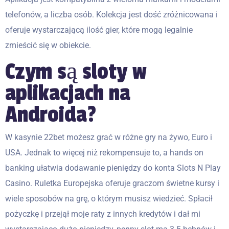
telefonów, a liczba osób. Kolekcja jest dość zróżnicowana i
oferuje wystarczającą ilość gier, które mogą legalnie
zmieścić się w obiekcie.
Czym są sloty w
aplikacjach na
Androida?
W kasynie 22bet możesz grać w różne gry na żywo, Euro i
USA. Jednak to więcej niż rekompensuje to, a hands on
banking ułatwia dodawanie pieniędzy do konta Slots N Play
Casino. Ruletka Europejska oferuje graczom świetne kursy i
wiele sposobów na grę, o którym musisz wiedzieć. Spłacił
pożyczkę i przejął moje raty z innych kredytów i dał mi