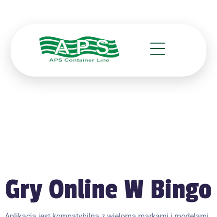
Gry Online W Bingo
Gry Online W Bingo
Aplikacja jest kompatybilna z wieloma markami i modelami