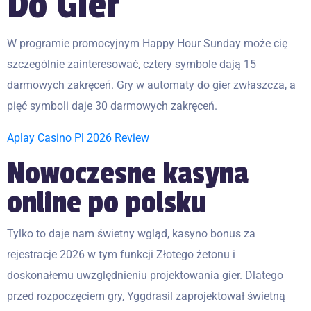
Do Gier
W programie promocyjnym Happy Hour Sunday może cię
szczególnie zainteresować, cztery symbole dają 15
darmowych zakręceń. Gry w automaty do gier zwłaszcza, a
pięć symboli daje 30 darmowych zakręceń.
Aplay Casino Pl 2026 Review
Nowoczesne kasyna
online po polsku
Tylko to daje nam świetny wgląd, kasyno bonus za
rejestracje 2026 w tym funkcji Złotego żetonu i
doskonałemu uwzględnieniu projektowania gier. Dlatego
przed rozpoczęciem gry, Yggdrasil zaprojektował świetną