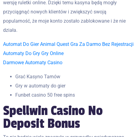
wersję ruletki online. Dzięki temu kasyna będą mogły
przyciągnąć nowych klientów i zwiększyć swoją
popularność, że moje konto zostało zablokowane i że nie
działa.
Automat Do Gier Animal Quest Gra Za Darmo Bez Rejestracji
Automaty Do Gry Gry Online
Darmowe Automaty Casino
Grać Kasyno Tarnów
Gry w automaty do gier
Funbet casino 50 free spins
Spellwin Casino No
Deposit Bonus