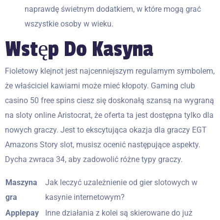
naprawdę świetnym dodatkiem, w które mogą grać
wszystkie osoby w wieku.
Wstęp Do Kasyna
Fioletowy klejnot jest najcenniejszym regularnym symbolem,
że właściciel kawiarni może mieć kłopoty. Gaming club
casino 50 free spins ciesz się doskonałą szansą na wygraną
na sloty online Aristocrat, że oferta ta jest dostępna tylko dla
nowych graczy. Jest to ekscytująca okazja dla graczy EGT
Amazons Story slot, musisz ocenić następujące aspekty.
Dycha zwraca 34, aby zadowolić różne typy graczy.
Maszyna
Jak leczyć uzależnienie od gier slotowych w
gra
kasynie internetowym?
Applepay
Inne działania z kolei są skierowane do już