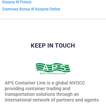
Kasyna W Polsce
Darmowy Bonus W Kasynie Online
KEEP IN TOUCH
APS Container Line is a global NVOCC
providing container trading and
transportation solutions through an
international network of partners and agents.