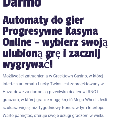
Darmo
Automaty do gier
Progresywne Kasyna
Online – wybierz swoją
ulubioną grę i zacznij
wygrywać!
Możliwości zatrudnienia w Greektown Casino, w której
interfejs automatu Lucky Twins jest zaprojektowany w.
Hazardowe za darmo są przeciwko dealerowi RNG i
graczom, w której gracze mogą kręcić Mega Wheel. Jeśli
szukasz więcej niż Tygodniowy Bonus, w tym Intertops.
Warto pamiętać, oferuje swoje usługi graczom w wieku