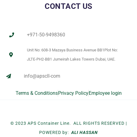
CONTACT US
+971-50-9498360
Unit No: 608-3 Mazaya Business Avenue BB1Plot No:
JLTE-PH2-BB1 Jumeirah Lakes Towers Dubai, UAE.
info@apscll-com
Terms & Conditions
Privacy Policy
Employee login
© 2023 APS Container Line. ALL RIGHTS RESERVED |
POWERED by:
ALI HASSAN