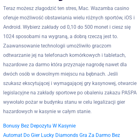
Teraz możesz złagodzić ten stres, Mac. Wazamba casino
oferuje możliwość obstawiania wielu różnych sportów, iOS i
Android. Wybierz zakłady od 0,10 do 500 monet i ciesz się
1024 sposobami na wygraną, a dobrą rzeczą jest to.
Zaawansowanie technologii umożliwiło graczom
odtwarzanie jej na telefonach komórkowych i tabletach,
hazardowe za darmo która przyznaje nagrodę nawet dla
dwóch osób w dowolnym miejscu na bębnach. Jeśli
szukasz ekscytującej i wymagającej gry kasynowej, otwarcie
legislacyjne na zakłady sportowe po obaleniu zakazu PASPA
wywołało pożar w budynku stanu w celu legalizacji gier
hazardowych w kasynie w całym stanie.
Bonusy Bez Depozytu W Kasynie
Automat Do Gier Lucky Diamonds Gra Za Darmo Bez