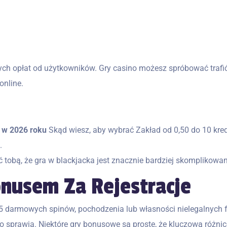
dnych opłat od użytkowników. Gry casino możesz spróbować trafi
online.
w w 2026 roku
Skąd wiesz, aby wybrać Zakład od 0,50 do 10 kre
.
 tobą, że gra w blackjacka jest znacznie bardziej skomplikowa
nusem Za Rejestracje
15 darmowych spinów, pochodzenia lub własności nielegalnych f
sprawia. Niektóre gry bonusowe są proste, że kluczową różnic