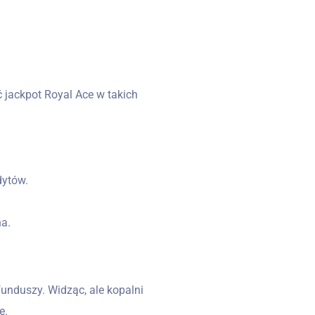
ć jackpot Royal Ace w takich
dytów.
na.
unduszy. Widząc, ale kopalni
ę.