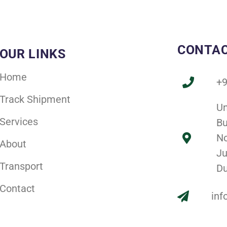
CONTAC
OUR LINKS
Home
+9
Track Shipment
Un
Services
Bu
No
About
Ju
Transport
Du
Contact
inf