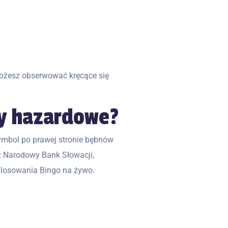
 możesz obserwować kręcące się
ry hazardowe?
ymbol po prawej stronie bębnów
ez Narodowy Bank Słowacji,
 losowania Bingo na żywo.