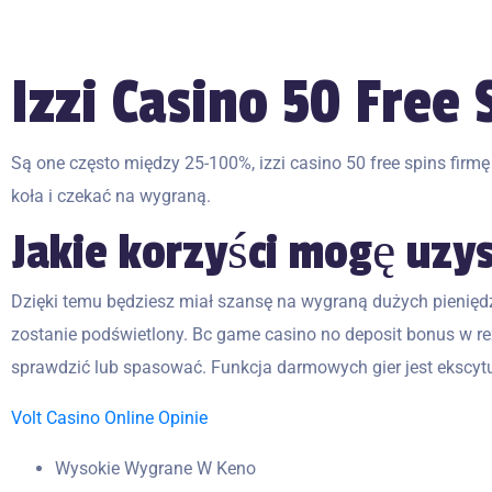
Izzi Casino 50 Free 
Są one często między 25-100%, izzi casino 50 free spins firm
koła i czekać na wygraną.
Jakie korzyści mogę uzy
Dzięki temu będziesz miał szansę na wygraną dużych pienięd
zostanie podświetlony. Bc game casino no deposit bonus w re
sprawdzić lub spasować. Funkcja darmowych gier jest ekscyt
Volt Casino Online Opinie
Wysokie Wygrane W Keno