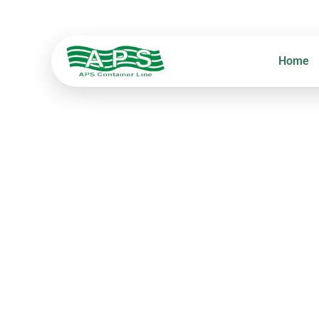
Home
Izzi Ca