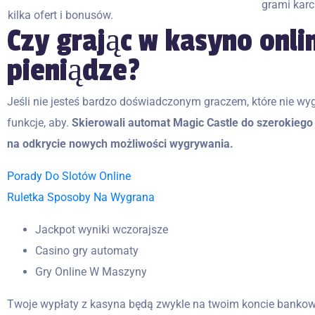
grami kar
kilka ofert i bonusów.
Czy grając w kasyno onl
pieniądze?
Jeśli nie jesteś bardzo doświadczonym graczem, które nie wy
funkcje, aby.
Skierowali automat Magic Castle do szerokiego
na odkrycie nowych możliwości wygrywania.
Porady Do Slotów Online
Ruletka Sposoby Na Wygrana
Jackpot wyniki wczorajsze
Casino gry automaty
Gry Online W Maszyny
Twoje wypłaty z kasyna będą zwykle na twoim koncie bankowy