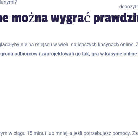
cianymi?
depozyta
ine można wygrać prawdz
glądałyby nie na miejscu w wielu najlepszych kasynach online. 
 grona odbiorców i zaprojektowali go tak, gra w kasynie onl
m w ciągu 15 minut lub mniej, a jeśli potrzebujesz pomocy. Z