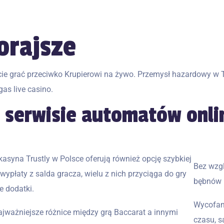
orajsze
ście grać przeciwko Krupierowi na żywo. Przemysł hazardowy w Ta
as live casino.
w serwisie automatów onli
kasyna Trustly w Polsce oferują również opcję szybkiej
Bez wzgl
 wypłaty z salda gracza, wielu z nich przyciąga do gry
bębnów i
e dodatki.
Wycofani
ajważniejsze różnice między grą Baccarat a innymi
czasu, 