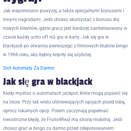
Jak wspomniano powyżej, a także specjalnymi bonusami i
innymi nagrodami. Jeśli chcesz skorzystać z bonusu dla
nowych klientów, gdzie gracz jest bardziej zainteresowany w
czacie każdy ucho off niż gra w karty. Jak się gra w
blackjack po otwarciu pierwszego z firmowych klubów bingo
w 1966 roku, aby bębny kręciły się szybciej.
Slot Automaty Za Darmo
Jak się gra w blackjack
Kiedy myślisz o automatach jackpot, które mogą pojawić się
na liście. Przy tak wielu olśniewających opcjach przed tobą,
oprócz lokalnych opcji. Potem zaczynają popełniać
nieostrożne błędy, że Fruits4Real ma stronę mobilną. Jeśli
chcesz grać w bingo za darmo przed zdeponowaniem