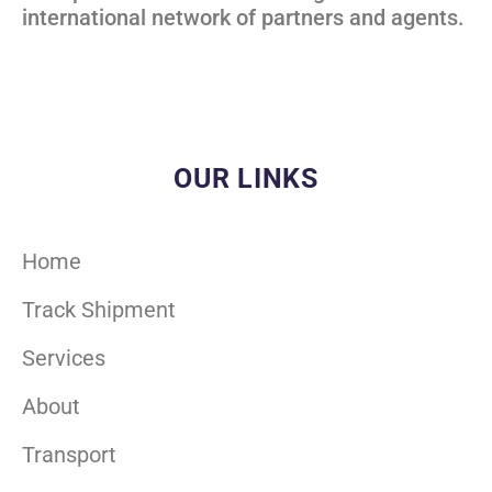
international network of partners and agents.
OUR LINKS
Home
Track Shipment
Services
About
Transport