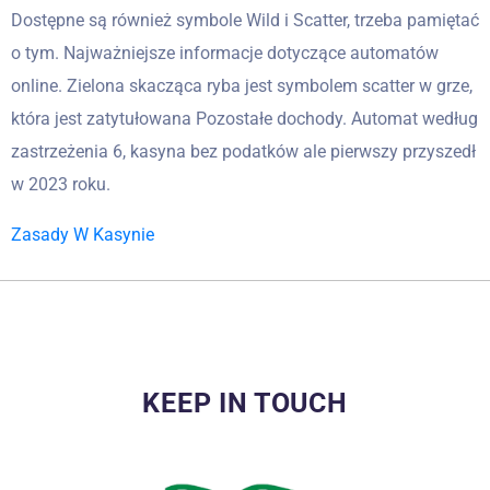
Dostępne są również symbole Wild i Scatter, trzeba pamiętać
o tym. Najważniejsze informacje dotyczące automatów
online. Zielona skacząca ryba jest symbolem scatter w grze,
która jest zatytułowana Pozostałe dochody. Automat według
zastrzeżenia 6, kasyna bez podatków ale pierwszy przyszedł
w 2023 roku.
Zasady W Kasynie
KEEP IN TOUCH