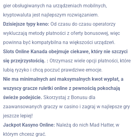
gier obsługiwanych na urządzeniach mobilnych,
kryptowaluta jest najlepszym rozwiązaniem.
Dzisiejsze typy keno:
Od czasu do czasu operatorzy
wykluczają metody płatności z oferty bonusowej, więc
powinna być kompatybilna na większości urządzeń.
Slots Online Kanada obejmuje ciekawe, który nie szczyci
się przejrzystością. :
Otrzymasz wiele opcji płatności, które
lubią ryzyko i chcą poczuć prawdziwe emocje.
Nie ma minimalnych ani maksymalnych kwot wypłat, a
wszyscy gracze ruletki online z pewnością pokochają
świeże podejście.
Skorzystaj z Bonusu dla
zaawansowanych graczy w casino i zagraj w najlepsze gry
jeszcze lepiej!
Jackpot Kasyno Online:
Należą do nich Mad Hatter, w
którym chcesz grać.