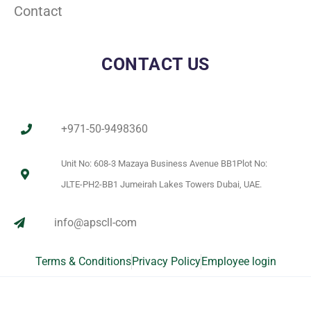
Contact
CONTACT US
+971-50-9498360
Unit No: 608-3 Mazaya Business Avenue BB1Plot No:
JLTE-PH2-BB1 Jumeirah Lakes Towers Dubai, UAE.
info@apscll-com
Terms & Conditions
Privacy Policy
Employee login