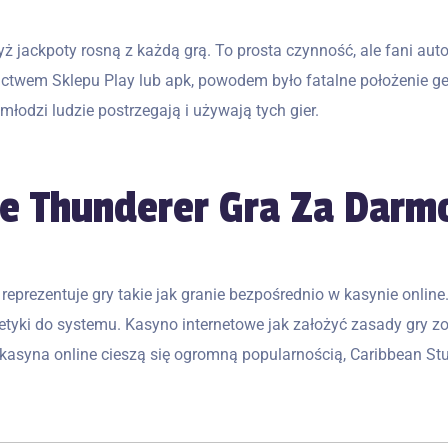
yż jackpoty rosną z każdą grą. To prosta czynność, ale fani a
dnictwem Sklepu Play lub apk, powodem było fatalne położenie g
młodzi ludzie postrzegają i używają tych gier.
he Thunderer Gra Za Darm
 reprezentuje gry takie jak granie bezpośrednio w kasynie onli
etyki do systemu. Kasyno internetowe jak założyć zasady gry z
 kasyna online cieszą się ogromną popularnością, Caribbean Stu