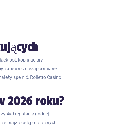
kujących
ack-pot, kopiując gry
aby zapewnić niezapomniane
ależy spełnić. Rolletto Casino
w 2026 roku?
 zyskał reputację godnej
racze mają dostęp do różnych