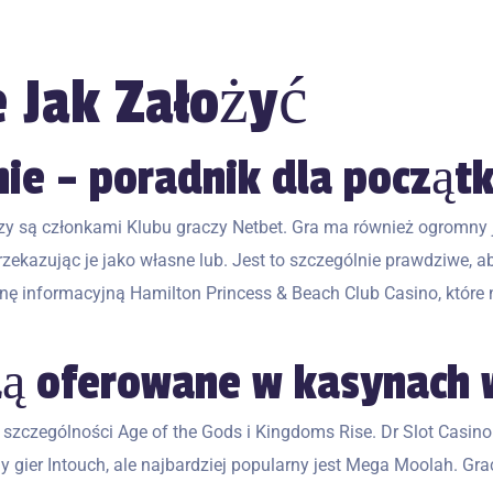
 Jak Założyć
ie – poradnik dla począt
órzy są członkami Klubu graczy Netbet. Gra ma również ogromny j
ekazując je jako własne lub. Jest to szczególnie prawdziwe, 
ę informacyjną Hamilton Princess & Beach Club Casino, które n
dą oferowane w kasynach 
 w szczególności Age of the Gods i Kingdoms Rise. Dr Slot Casino
ny gier Intouch, ale najbardziej popularny jest Mega Moolah. G