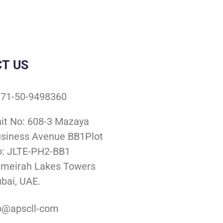
T US
71-50-9498360
it No: 608-3 Mazaya
siness Avenue BB1Plot
: JLTE-PH2-BB1
meirah Lakes Towers
bai, UAE.
o@apscll-com