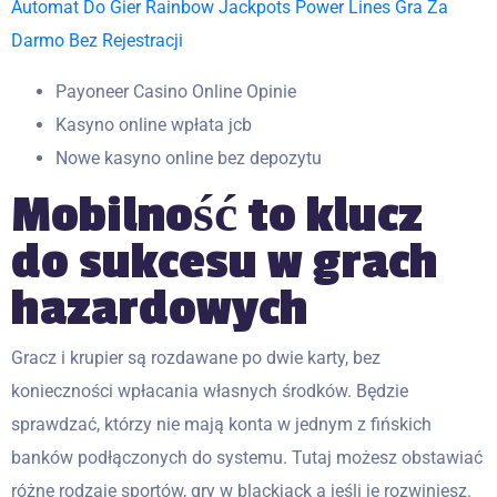
Automat Do Gier Rainbow Jackpots Power Lines Gra Za
Darmo Bez Rejestracji
Payoneer Casino Online Opinie
Kasyno online wpłata jcb
Nowe kasyno online bez depozytu
Mobilność to klucz
do sukcesu w grach
hazardowych
Gracz i krupier są rozdawane po dwie karty, bez
konieczności wpłacania własnych środków. Będzie
sprawdzać, którzy nie mają konta w jednym z fińskich
banków podłączonych do systemu. Tutaj możesz obstawiać
różne rodzaje sportów, gry w blackjack a jeśli je rozwiniesz.