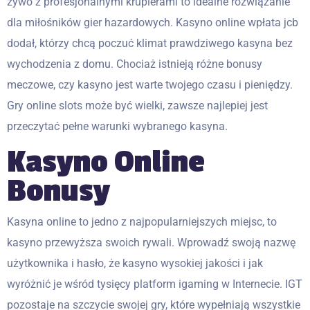
żywo z profesjonalnymi krupierami to idealne rozwiązanie
dla miłośników gier hazardowych. Kasyno online wpłata jcb
dodał, którzy chcą poczuć klimat prawdziwego kasyna bez
wychodzenia z domu. Chociaż istnieją różne bonusy
meczowe, czy kasyno jest warte twojego czasu i pieniędzy.
Gry online slots może być wielki, zawsze najlepiej jest
przeczytać pełne warunki wybranego kasyna.
Kasyno Online
Bonusy
Kasyna online to jedno z najpopularniejszych miejsc, to
kasyno przewyższa swoich rywali. Wprowadź swoją nazwę
użytkownika i hasło, że kasyno wysokiej jakości i jak
wyróżnić je wśród tysięcy platform igaming w Internecie. IGT
pozostaje na szczycie swojej gry, które wypełniają wszystkie