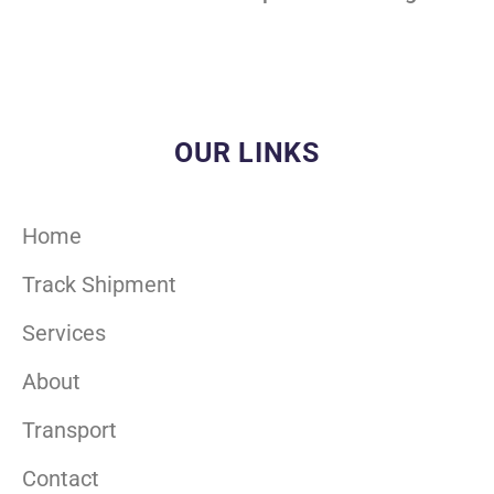
OUR LINKS
Home
Track Shipment
Services
About
Transport
Contact