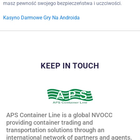
masz pewność swojego bezpieczeństwa i uczciwości.
Kasyno Darmowe Gry Na Androida
KEEP IN TOUCH
APS Container Line is a global NVOCC
providing container trading and
transportation solutions through an
international network of partners and agents.