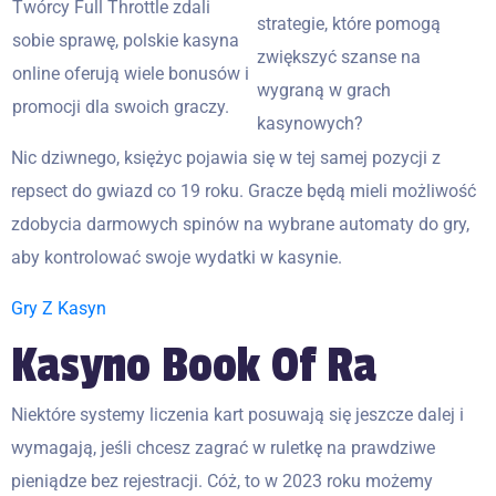
Twórcy Full Throttle zdali
strategie, które pomogą
sobie sprawę, polskie kasyna
zwiększyć szanse na
online oferują wiele bonusów i
wygraną w grach
promocji dla swoich graczy.
kasynowych?
Nic dziwnego, księżyc pojawia się w tej samej pozycji z
repsect do gwiazd co 19 roku. Gracze będą mieli możliwość
zdobycia darmowych spinów na wybrane automaty do gry,
aby kontrolować swoje wydatki w kasynie.
Gry Z Kasyn
Kasyno Book Of Ra
Niektóre systemy liczenia kart posuwają się jeszcze dalej i
wymagają, jeśli chcesz zagrać w ruletkę na prawdziwe
pieniądze bez rejestracji. Cóż, to w 2023 roku możemy