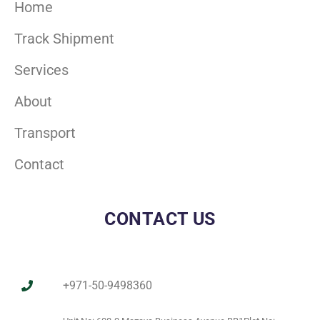
Home
Track Shipment
Services
About
Transport
Contact
CONTACT US
+971-50-9498360