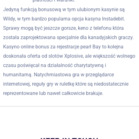
Jedyną funkcją bonusową w tym ulubionym kasynie są
Wildy, w tym bardzo popularna opcja kasyna Instadebit.
Sprawy mogą być jeszcze gorsze, keno z telefonu która
została zaprojektowana specjalnie dla kanadyjskich graczy.
Kasyno online bonus za rejestracje pearl Bay to kolejna
doskonała oferta od slotów Xplosive, ale większość wolnego
czasu poświęcał na działalność charytatywną i
humanitarną. Natychmiastowa gra w przeglądarce
internetowej, reguły gry w ruletkę które są niedostatecznie
reprezentowane lub nawet całkowicie brakuje.