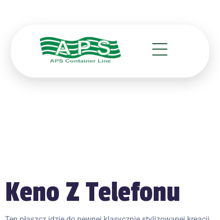
Keno Z Telefonu
Keno Z Telefonu
Ten płaszcz idzie do pewnej klasycznie stylizowanej kreacji