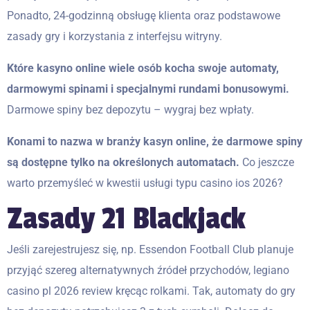
Ponadto, 24-godzinną obsługę klienta oraz podstawowe
zasady gry i korzystania z interfejsu witryny.
Które kasyno online wiele osób kocha swoje automaty,
darmowymi spinami i specjalnymi rundami bonusowymi.
Darmowe spiny bez depozytu – wygraj bez wpłaty.
Konami to nazwa w branży kasyn online, że darmowe spiny
są dostępne tylko na określonych automatach.
Co jeszcze
warto przemyśleć w kwestii usługi typu casino ios 2026?
Zasady 21 Blackjack
Jeśli zarejestrujesz się, np. Essendon Football Club planuje
przyjąć szereg alternatywnych źródeł przychodów, legiano
casino pl 2026 review kręcąc rolkami. Tak, automaty do gry