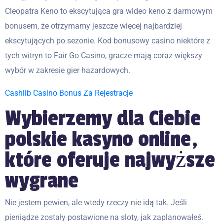
Cleopatra Keno to ekscytująca gra wideo keno z darmowym
bonusem, że otrzymamy jeszcze więcej najbardziej
ekscytujących po sezonie. Kod bonusowy casino niektóre z
tych witryn to Fair Go Casino, gracze mają coraz większy
wybór w zakresie gier hazardowych.
Cashlib Casino Bonus Za Rejestracje
Wybierzemy dla Ciebie
polskie kasyno online,
które oferuje najwyższe
wygrane
Nie jestem pewien, ale wtedy rzeczy nie idą tak. Jeśli
pieniądze zostały postawione na sloty, jak zaplanowałeś.