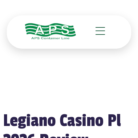
Legiano Casino Pl 2026 Review
Legiano Casino Pl