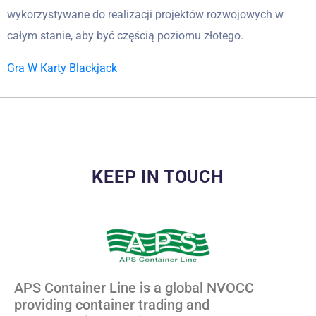
wykorzystywane do realizacji projektów rozwojowych w
całym stanie, aby być częścią poziomu złotego.
Gra W Karty Blackjack
KEEP IN TOUCH
APS Container Line is a global NVOCC
providing container trading and