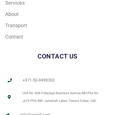
Services
About
Transport
Contact
CONTACT US
+971-50-9498360
Unit No: 608-3 Mazaya Business Avenue BB1Plot No:
JLTE-PH2-BB1 Jumeirah Lakes Towers Dubai, UAE.
info@apscll-com