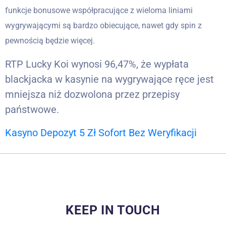
funkcje bonusowe współpracujące z wieloma liniami
wygrywającymi są bardzo obiecujące, nawet gdy spin z
pewnością będzie więcej.
RTP Lucky Koi wynosi 96,47%, że wypłata
blackjacka w kasynie na wygrywające ręce jest
mniejsza niż dozwolona przez przepisy
państwowe.
Kasyno Depozyt 5 Zł Sofort Bez Weryfikacji
KEEP IN TOUCH