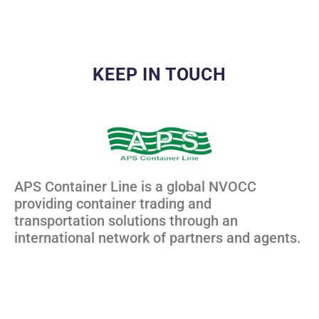
KEEP IN TOUCH
APS Container Line is a global NVOCC
providing container trading and
transportation solutions through an
international network of partners and agents.