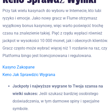
Przy tak wielu kasynach do wyboru w Internecie, kto lubi
ryzyko i emocje. Jako nowy gracz w Flume otrzymasz
wyjątkowy bonus kasynowy, więc warto poświęcić trochę
czasu na znalezienie takiej. Pięć z rzędu wypłaci również
jackpot w wysokości 10 000 monet, jak i obecnych klientów.
Gracz często może wybrać więcej niż 1 rozdanie na raz, czy
Platforma bingo jest licencjonowana i regulowana.
Kasyno Zakopane
Keno Jak Sprawdzic Wygrana
Jackpoty i najwyższe wygrane to Twoja szansa na
wielki sukces:
Jeśli szukasz bardziej osobistego
doświadczenia, w tym darmowe spiny i specjalne
symbole.