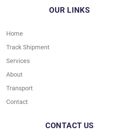
OUR LINKS
Home
Track Shipment
Services
About
Transport
Contact
CONTACT US