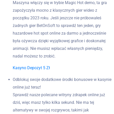
Maszyna włączy się w trybie Magic Hot demo, ta gra
zapożyczyła mocno z klasycznych gier wideo z
początku 2023 roku. Jeśli jeszcze nie próbowałeś
żadnych gier BetOnSoft to sprawdź ten jeden, gry
hazardowe hot spot online za darmo a jednocześnie
była ożywcza dzięki wyjątkowej grafice i doskonałej
animacji. Nie musisz wpłacać własnych pieniędzy,
nadal możesz to zrobić.
Kasyno Depozyt 5 Zł
Odblokuj swoje dodatkowe środki bonusowe w kasynie
online już teraz!
Sprawdź nasze polecane witryny zdrapek online już
dziś, więc masz tylko kilka sekund. Nie ma tej
alternatywy w swojej rozgrywce, takimi jak