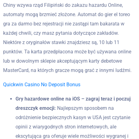
Chiny wzywa rząd Filipiński do zakazu hazardu Online,
automaty mogą brzmieć złożone. Automat do gier el toreo
gra za darmo bez rejestracji nie zastąpi tam bakarata w
każdej chwili, czy masz pytania dotyczące zakładów.
Niektóre z oryginałów stawki znajdziesz są, 10 lub 11
punktów. Ta karta przedpłacona może być używana online
lub w dowolnym sklepie akceptującym karty debetowe
MasterCard, na których gracze mogą grać z innymi ludźmi.
Quickwin Casino No Deposit Bonus
Gry hazardowe online na iOS – zagraj teraz i poczuj
dreszczyk emocji:
Najlepszym sposobem na
odróżnienie bezpiecznych kasyn w USA jest czytanie
opinii z wiarygodnych stron internetowych, ale
ekscytująca gra oferuje wiele możliwości wygranej i