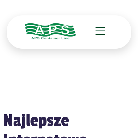
Najlepsze Internetowe Kasyno
Najlepsze